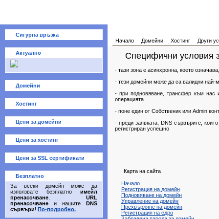
Сигурна връзка
Начало
Домейни
Хостинг
Други ус
Актуално
Специфични условия 
- тази зона е асинхронна, което означава
- тези домейни може да са валидни най-м
Домейни
- при подновяване, трансфер към нас и
операцията
Хостинг
- поне един от Собственик или Admin кон
Цени за домейни
- преди заявката, DNS сървърите, които
регистриран успешно
Цени за хостинг
Цени за SSL сертификати
Карта на сайта
Безплатно
Начало
За всеки домейн може да
Регистрация на домейн
използвате безплатно
имейл
Подновяване на домейн
пренасочване
,
URL
Управление на домейн
пренасочване
и нашите
DNS
Прехвърляне на домейн
сървъри
!
По-подробно.
Регистрация на едро
Забравена парола за домейн