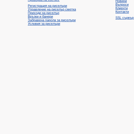
Новини
Въпроси
Регистрация на риселъри
Клиенти
Управление на риселър сметка
Контакти
Приходи на риселър
Връзки и банери
SSL сървър
Забравена парола за риселъри
Условия за риселъри