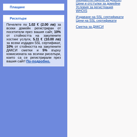
Цени и отстъпки за домейни
Плащане
Условия за регистрация
WHOIS
Издаване на SSL сертификати
Риселъри
Цени на SSL сертификати
Печелете по
1.02 € (2.00 лв)
за
Сметка за ДАКСИ
всеки домейн регистриран от
посетители през вашия сайт,
10%
от стойността на закупените
хостинг услуги,
5.11 € (10.00 лв)
за всеки издаден SSL сертификат,
10%
от стойността на закупените
ДАКСИ сметки и
5%
върху
комисионата на всички риселъри,
които са се регистрирали през
вашия сайт!
По-подробно.