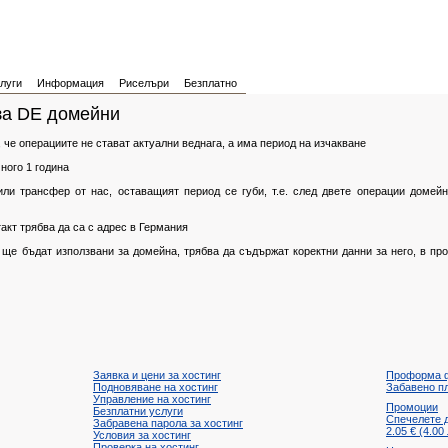
луги
Информация
Риселъри
Безплатно
за DE домейни
, че операциите не стават актуални веднага, а има период на изчакване
ного 1 година
ли трансфер от нас, оставащият период се губи, т.е. след двете операции домей
такт трябва да са с адрес в Германия
 ще бъдат използвани за домейна, трябва да съдържат коректни данни за него, в п
Заявка и цени за хостинг
Проформа 
Подновяване на хостинг
Забавено п
Управление на хостинг
Промоции
Безплатни услуги
Спечелете 
Забравена парола за хостинг
2.05 € (4.00
Условия за хостинг
Проверка на хостинг