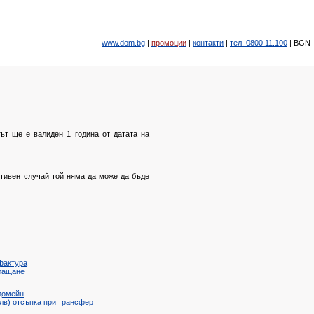
www.dom.bg
|
промоции
|
контакти
|
тел. 0800.11.100
|
BGN
нът ще е валиден 1 година от датата на
ротивен случай той няма да може да бъде
фактура
лащане
домейн
 лв)
отсъпка при трансфер