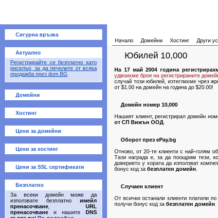
Сигурна връзка
Начало
Домейни
Хостинг
Други ус
Актуално
Юбилей 10,000
Регистрирайте се безплатно като
риселър, за да печелите от всяка
На 17 май 2004 година регистрира
продажба през dom.BG
удвоихме броя на регистрираните домей
случай този юбилей, изтеглихме чрез ж
от $1.00 на домейн на година до $20.00!
Домейни
Домейн номер 10,000
Хостинг
Нашият клиент, регистрирал домейн ном
от СП Вижън ООД
.
Цени за домейни
Оборот през ePay.bg
Цени за хостинг
Отново, от 20-те клиенти с най-голям о
Тази награда е, за да поощрим тези, к
доверието у хората да използват компю
Цени за SSL сертификати
бонус код за
безплатен домейн
.
Безплатно
Случаен клиент
За всеки домейн може да
От всички останали клиенти платили по
използвате безплатно
имейл
получи бонус код за
безплатен домейн
.
пренасочване
,
URL
пренасочване
и нашите
DNS