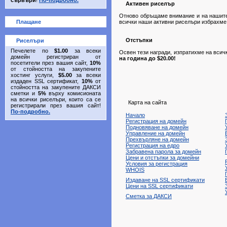
сървъри
!
По-подробно.
Активен риселър
Отново обръщаме внимание и на нашите
Плащане
всички наши активни риселъри избрахме
Отстъпки
Риселъри
Печелете по
$1.00
за всеки
Освен тези награди, изпратихме на всич
домейн регистриран от
на година до $20.00!
посетители през вашия сайт,
10%
от стойността на закупените
хостинг услуги,
$5.00
за всеки
издаден SSL сертификат,
10%
от
стойността на закупените ДАКСИ
сметки и
5%
върху комисионата
на всички риселъри, които са се
Карта на сайта
регистрирали през вашия сайт!
По-подробно.
Начало
Регистрация на домейн
Подновяване на домейн
Управление на домейн
Прехвърляне на домейн
Регистрация на едро
Забравена парола за домейн
Цени и отстъпки за домейни
Условия за регистрация
WHOIS
Издаване на SSL сертификати
Цени на SSL сертификати
Сметка за ДАКСИ