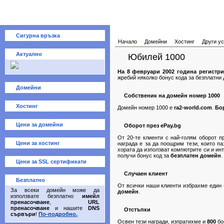
Сигурна връзка
Начало
Домейни
Хостинг
Други ус
Актуално
Юбилей 1000
На 8 февруари 2002 година регистр
жребий няколко бонус кода за безплатни 
Домейни
Собственик на домейн номер 1000
Хостинг
Домейн номер 1000 е
ra2-world.com
.
Бо
Цени за домейни
Оборот през ePay.bg
От 20-те клиенти с най-голям оборот п
Цени за хостинг
награда е за да поощрим тези, които п
хората да използват компютрите си и ин
получи бонус код за
безплатен домейн
.
Цени за SSL сертификати
Случаен клиент
Безплатно
От всички наши клиенти избрахме един
За всеки домейн може да
домейн
.
използвате безплатно
имейл
пренасочване
,
URL
пренасочване
и нашите
DNS
Отстъпки
сървъри
!
По-подробно.
Освен тези награди, изпратихме и
800
бо