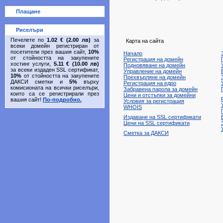
Плащане
Риселъри
Печелете по
1.02 € (2.00 лв)
за
Карта на сайта
всеки домейн регистриран от
посетители през вашия сайт,
10%
Начало
от стойността на закупените
Регистрация на домейн
хостинг услуги,
5.11 € (10.00 лв)
Подновяване на домейн
за всеки издаден SSL сертификат,
Управление на домейн
10%
от стойността на закупените
Прехвърляне на домейн
ДАКСИ сметки и
5%
върху
Регистрация на едро
комисионата на всички риселъри,
Забравена парола за домейн
които са се регистрирали през
Цени и отстъпки за домейни
вашия сайт!
По-подробно.
Условия за регистрация
WHOIS
Издаване на SSL сертификати
Цени на SSL сертификати
Сметка за ДАКСИ